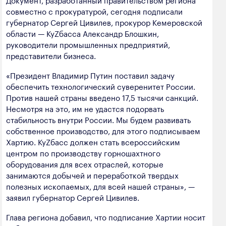
полезных ископаемых
совместно с прокуратурой, сегодня подписали
губернатор Сергей Цивилев, прокурор Кемеровской
Создание сайта — Мэйк
Лёгкая промышленность
области — КуZбасса Александр Блошкин,
руководители промышленных предприятий,
Лесная промышленность
представители бизнеса.
Пищевая промышленность
«Президент Владимир Путин поставил задачу
обеспечить технологический суверенитет России.
Против нашей страны введено 17,5 тысячи санкций.
Несмотря на это, им не удастся подорвать
стабильность внутри России. Мы будем развивать
собственное производство, для этого подписываем
Хартию. КуZбасс должен стать всероссийским
центром по производству горношахтного
оборудования для всех отраслей, которые
занимаются добычей и переработкой твердых
полезных ископаемых, для всей нашей страны», —
заявил губернатор Сергей Цивилев.
Глава региона добавил, что подписание Хартии носит