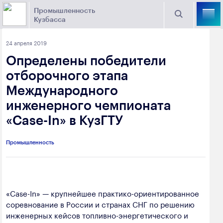
Промышленность
Кузбасса
Торговая площадка Кузбасса
24 апреля 2019
Поиск
Определены победители
Выберите отрасль
отборочного этапа
Международного
Найти
Угольная промышленность
Предприятия
инженерного чемпионата
«Case-In» в КузГТУ
Горно-металлургическая промышленность
Новости
Химическая промышленность
промышленности
Промышленность
Электроэнергетика
650000, г. Кемерово, пр. Советский, 63
Машиностроение
+7 (3842) 58-78-61
«Case-In» — крупнейшее практико-ориентированное
Промышленность строительных материалов
соревнование в России и странах СНГ по решению
dprom@ako.ru
инженерных кейсов топливно-энергетического и
Добыча общераспространенных