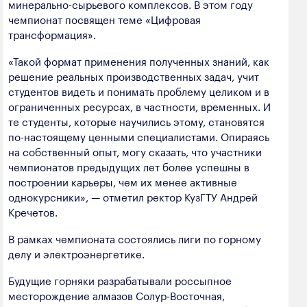
минерально-сырьевого комплексов. В этом году
полезных ископаемых
чемпионат посвящен теме «Цифровая
трансформация».
Создание сайта — Мэйк
Лёгкая промышленность
«Такой формат применения полученных знаний, как
Лесная промышленность
решение реальных производственных задач, учит
Пищевая промышленность
студентов видеть и понимать проблему целиком и в
ограниченных ресурсах, в частности, временных. И
те студенты, которые научились этому, становятся
по-настоящему ценными специалистами. Опираясь
на собственный опыт, могу сказать, что участники
чемпионатов предыдущих лет более успешны в
построении карьеры, чем их менее активные
однокурсники», — отметил ректор КузГТУ Андрей
Кречетов.
В рамках чемпионата состоялись лиги по горному
делу и электроэнергетике.
Будущие горняки разрабатывали россыпное
месторождение алмазов Солур-Восточная,