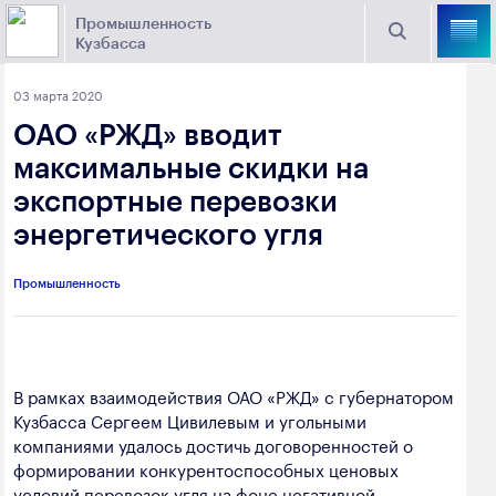
Промышленность
Кузбасса
Торговая площадка Кузбасса
03 марта 2020
Поиск
ОАО «РЖД» вводит
Выберите отрасль
максимальные скидки на
экспортные перевозки
Найти
Угольная промышленность
Предприятия
энергетического угля
Горно-металлургическая промышленность
Промышленность
Новости
Химическая промышленность
промышленности
Электроэнергетика
650000, г. Кемерово, пр. Советский, 63
В рамках взаимодействия ОАО «РЖД» с губернатором
Машиностроение
Кузбасса Сергеем Цивилевым и угольными
+7 (3842) 58-78-61
Промышленность строительных материалов
компаниями удалось достичь договоренностей о
dprom@ako.ru
формировании конкурентоспособных ценовых
Добыча общераспространенных
условий перевозок угля на фоне негативной