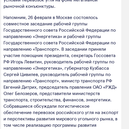
полезных ископаемых
рыночной конъюнктуры.
Создание сайта — Мэйк
Лёгкая промышленность
Напомним, 26 февраля в Москве состоялось
совместное заседание рабочей группы
Лесная промышленность
Государственного совета Российской Федерации по
направлению «Энергетика» и рабочей группы
Пищевая промышленность
Государственного совета Российской Федерации по
направлению «Транспорт». В заседании приняли
участие помощник президента, секретарь Госсовета
РФ Игорь Левитин, руководитель рабочей группы по
направлению «Энергетика», губернатор Кузбасса
Сергей Цивилев, руководитель рабочей группы по
направлению «Транспорт», министр транспорта РФ
Евгений Дитрих, председатель правления ОАО «РЖД»
Олег Белозеров, представители министерств
транспорта, строительства, финансов, энергетики.
Собравшиеся обсуждали логистическое
обеспечение перевозок российского угля на экспорт
и перспективы развития мирового угольного рынка, в
том числе реализацию программы развития