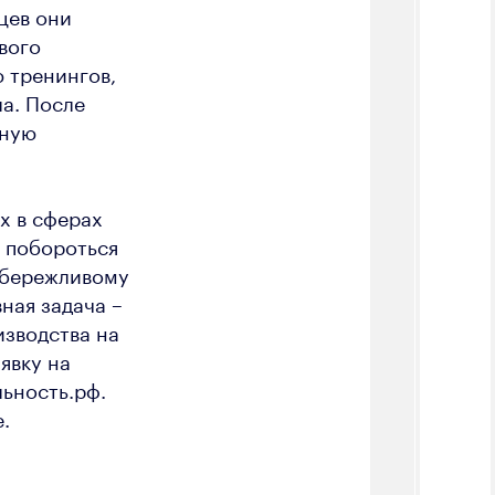
цев они
вого
 тренингов,
а. После
ьную
х в сферах
т побороться
о бережливому
ная задача –
зводства на
явку на
ьность.рф.
.