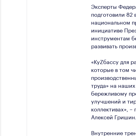
Эксперты Федера
подготовили 82 
национальном пр
инициативе През
инструментам бе
развивать произ
«КуZбассу для 
которые в том ч
производственны
труда» на наших
бережливому пр
улучшений и ти
коллективах», –
Алексей Гришин
Внутренние трен