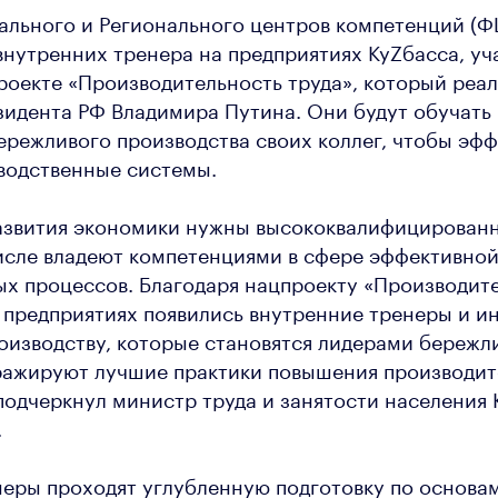
льного и Регионального центров компетенций (Ф
внутренних тренера на предприятиях КуZбасса, у
оекте «Производительность труда», который реал
идента РФ Владимира Путина. Они будут обучать
режливого производства своих коллег, чтобы эф
водственные системы.
развития экономики нужны высококвалифицированн
исле владеют компетенциями в сфере эффективно
х процессов. Благодаря нацпроекту «Производит
 предприятиях появились внутренние тренеры и и
оизводству, которые становятся лидерами бережл
ражируют лучшие практики повышения производит
 подчеркнул министр труда и занятости населения
.
еры проходят углубленную подготовку по основа