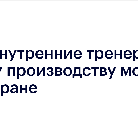
внутренние трене
производству мо
тране