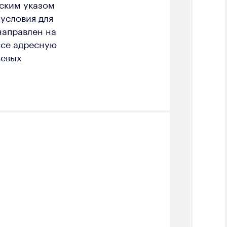
ским указом
 условия для
направлен на
ссе адресную
ьевых