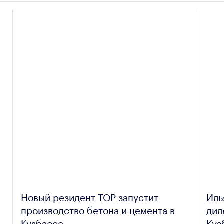
Новый резидент ТОР запустит
Иль
производство бетона и цемента в
дил
Кузбассе
Куз