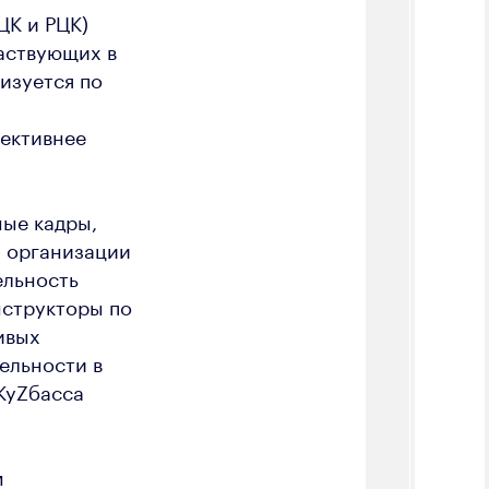
ЦК и РЦК)
частвующих в
изуется по
фективнее
ые кадры,
й организации
ельность
нструкторы по
ивых
ельности в
 КуZбасса
м