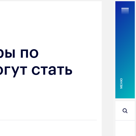
ры по
Найти
гут стать
MEНЮ