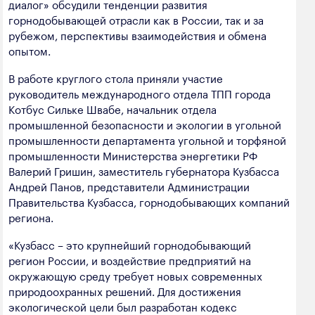
диалог» обсудили тенденции развития
полезных ископаемых
горнодобывающей отрасли как в России, так и за
рубежом, перспективы взаимодействия и обмена
Создание сайта — Мэйк
Лёгкая промышленность
опытом.
Лесная промышленность
В работе круглого стола приняли участие
Пищевая промышленность
руководитель международного отдела ТПП города
Котбус Сильке Швабе, начальник отдела
промышленной безопасности и экологии в угольной
промышленности департамента угольной и торфяной
промышленности Министерства энергетики РФ
Валерий Гришин, заместитель губернатора Кузбасса
Андрей Панов, представители Администрации
Правительства Кузбасса, горнодобывающих компаний
региона.
«Кузбасс – это крупнейший горнодобывающий
регион России, и воздействие предприятий на
окружающую среду требует новых современных
природоохранных решений. Для достижения
экологической цели был разработан кодекс