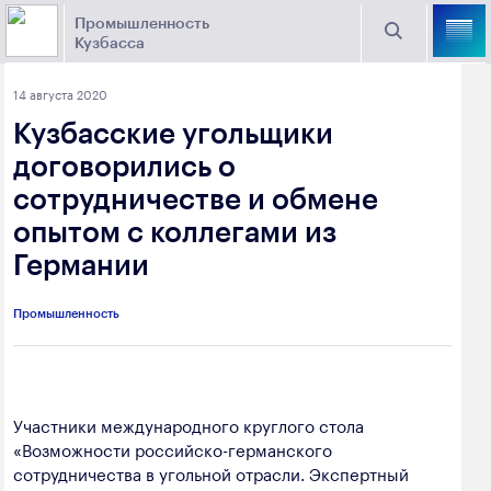
Промышленность
Кузбасса
Торговая площадка Кузбасса
14 августа 2020
Поиск
Кузбасские угольщики
Выберите отрасль
договорились о
сотрудничестве и обмене
Найти
Угольная промышленность
Предприятия
опытом с коллегами из
Германии
Горно-металлургическая промышленность
Новости
Химическая промышленность
промышленности
Промышленность
Электроэнергетика
650000, г. Кемерово, пр. Советский, 63
Машиностроение
+7 (3842) 58-78-61
Участники международного круглого стола
Промышленность строительных материалов
«Возможности российско-германского
dprom@ako.ru
сотрудничества в угольной отрасли. Экспертный
Добыча общераспространенных