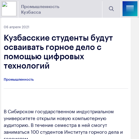
Промышленность
Кузбасса
Торговая площадка Кузбасса
06 апреля 2021
Поиск
Кузбасские студенты будут
Выберите отрасль
осваивать горное дело с
помощью цифровых
Найти
Угольная промышленность
Предприятия
технологий
Горно-металлургическая промышленность
Промышленность
Новости
Химическая промышленность
промышленности
Электроэнергетика
650000, г. Кемерово, пр. Советский, 63
В Сибирском государственном индустриальном
Машиностроение
университете открыли новую компьютерную
+7 (3842) 58-78-61
Промышленность строительных материалов
аудиторию. В течение семестра в ней смогут
dprom@ako.ru
заниматься 100 студентов Института горного дела и
Добыча общераспространенных
геосистем.