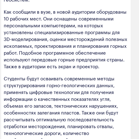
полезных ископаемых
Как сообщили в вузе, в новой аудитории оборудованы
Создание сайта — Мэйк
Лёгкая промышленность
10 рабочих мест. Они оснащены современными
персональными компьютерами, на которых
Лесная промышленность
установлены специализированные программы для
3D-моделирования, оценки месторождений полезных
Пищевая промышленность
ископаемых, проектирования и планирования горных
работ. Подобное программное обеспечение
используют передовые горные предприятия страны.
Также в аудитории есть экран и проектор.
Студенты будут осваивать современные методы
структурирования горно-геологических данных,
применять цифровые технологии для получения
информации о качественных показателях угля,
объемах его запасов, тектонических нарушениях,
особенностях залегания пластов. Также они будут
рассчитывать оптимальную последовательность
отработки месторождения, планировать отвалы,
технологические дороги, количество