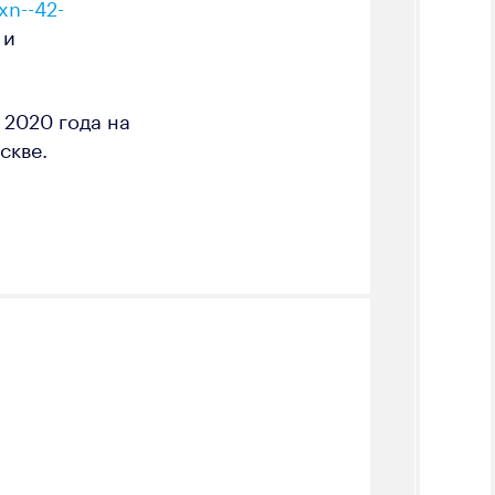
/xn--42-
 и
 2020 года на
скве.