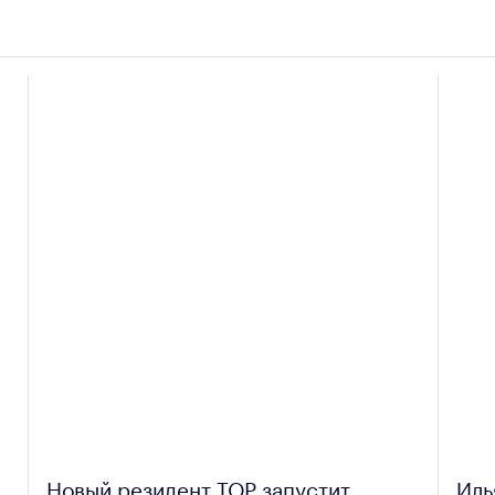
Новый резидент ТОР запустит
Иль