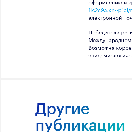
оформлению и к
1lc2c9a.xn--p1ai
электронной по
Победители реги
Международном ф
Возможна коррек
эпидемиологиче
Другие
публикации