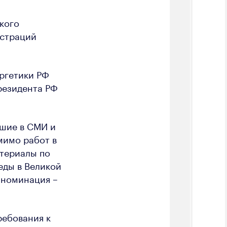
кого
истраций
ргетики РФ
резидента РФ
дшие в СМИ и
омимо работ в
териалы по
еды в Великой
 номинация –
ребования к