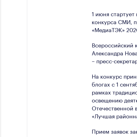
1 июня стартует
конкурса СМИ, 
«МедиаТЭК» 202
Всероссийский 
Александра Нова
– пресс-секрета
На конкурс при
блогах с 1 сентя
рамках традици
освещению деяте
Отечественной в
«Лучшая районна
Прием заявок за