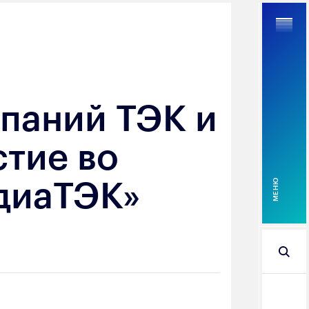
паний ТЭК и
Найти
тие во
диаТЭК»
MEНЮ