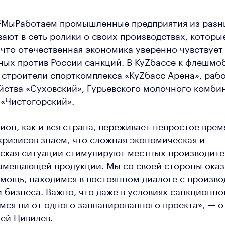
 #МыРаботаем промышленные предприятия из разн
ают в сеть ролики о своих производствах, которы
что отечественная экономика уверенно чувствует 
ных против России санкций. В КуZбассе к флешмо
строители спорткомплекса «КуZбасс-Арена», раб
йства «Суховский», Гурьевского молочного комби
«Чистогорский».
ион, как и вся страна, переживает непростое врем
ризисов знаем, что сложная экономическая и
ская ситуации стимулируют местных производите
амещающей продукции. Мы со своей стороны ока
мощь, находимся в постоянном диалоге с произво
 бизнеса. Важно, что даже в условиях санкционно
мся ни от одного запланированного проекта», — 
ей Цивилев.