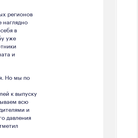
ых регионов
е наглядно
себя в
бу уже
отники
ната и
я. Но мы по
лей к выпуску
зываем всю
дителями и
го давления
отметил