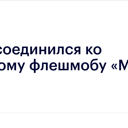
соединился ко
ому флешмобу «