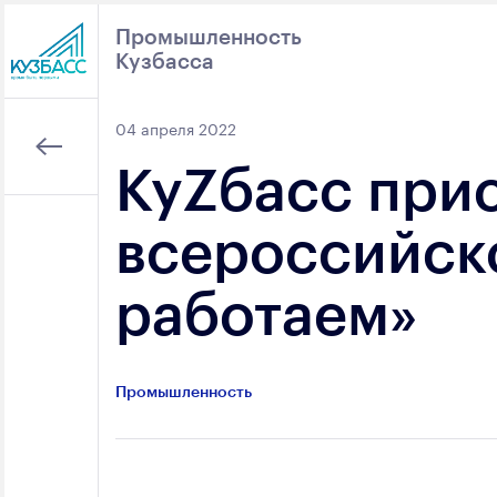
Промышленность
Кузбасса
Поиск
04 апреля 2022
КуZбасс при
всероссийск
работаем»
Промышленность