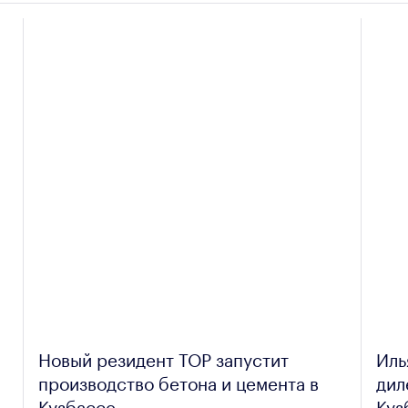
Новый резидент ТОР запустит
Иль
производство бетона и цемента в
дил
Кузбассе
Куз