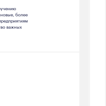
ручению
 новые, более
предприятиям
тво важных