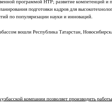
твенной программой НТР; развитие компетенций и
планирования подготовки кадров для высокотехнол
тий по популяризации науки и инноваций.
узбассом вошли Республика Татарстан, Новосибирска
кузбасской компании позволяет производить работ