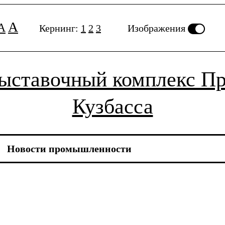
A
A
Кернинг:
1
2
3
Изображения
выставочный комплекс П
Кузбасса
Новости
промышленности