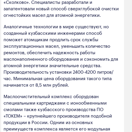
«Сколково». Специалисты разработали и
полезных ископаемых
запатентовали новый способ сверхглубокой очистки
огнестойких масел для атомной энергетики.
Создание сайта — Мэйк
Лёгкая промышленность
Аналогичные технологии в мире существуют, но
Лесная промышленность
созданный кузбасскими инженерами способ
Пищевая промышленность
поможет атомщикам продлить срок службы
эксплуатационных масел, уменьшить количество
ремонтов, обеспечить надежность работы
маслонаполненного оборудования и сэкономить для
атомной энергетики значительные средства.
Производительность установки 2400-4200 литров/
час. Минимальная цена оборудования такого типа
начинается от 8,5 млн рублей.
Маслоочистительный комплекс оборудован
специальными картриджами с ионообменными
смолами также кузбасского производства ПО
«ТОКЕМ» – крупнейшего производителя подобной
продукции в России. Одним из основных
преимуществ комплекса является его модульная