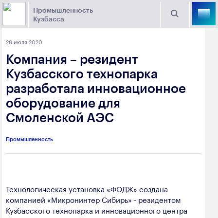
Промышленность
Кузбасса
Торговая площадка Кузбасса
28 июля 2020
Поиск
Компания – резидент
Выберите отрасль
Кузбасского технопарка
разработала инновационное
Найти
Угольная промышленность
Предприятия
оборудование для
Смоленской АЭС
Горно-металлургическая промышленность
Новости
Химическая промышленность
промышленности
Промышленность
Электроэнергетика
650000, г. Кемерово, пр. Советский, 63
Машиностроение
+7 (3842) 58-78-61
Технологическая установка «ФОДЖ» создана
Промышленность строительных материалов
компанией «Микронинтер Сибирь» - резидентом
dprom@ako.ru
Кузбасского технопарка и инновационного центра
Добыча общераспространенных