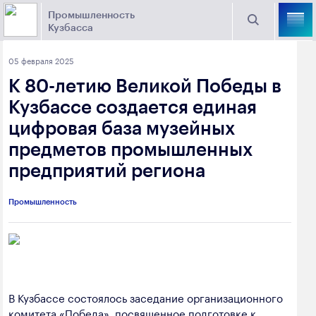
Промышленность
Кузбасса
Торговая площадка Кузбасса
05 февраля 2025
Поиск
К 80-летию Великой Победы в
Выберите отрасль
Кузбассе создается единая
цифровая база музейных
Найти
Угольная промышленность
Предприятия
предметов промышленных
предприятий региона
Горно-металлургическая промышленность
Новости
Химическая промышленность
промышленности
Промышленность
Электроэнергетика
650000, г. Кемерово, пр. Советский, 63
Машиностроение
+7 (3842) 58-78-61
Промышленность строительных материалов
В Кузбассе состоялось заседание организационного
dprom@ako.ru
Добыча общераспространенных
комитета «Победа», посвященное подготовке к