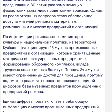
полезных ископаемых
празднованию 80-летия разгрома немецко-
фашистских захватчиков советскими воинами. Одним
Создание сайта — Мэйк
Лёгкая промышленность
из рассмотренных вопросов стало обеспечение
доступа жителей региона к материалам,
Лесная промышленность
размещенным в музеях предприятий и организаций.
Пищевая промышленность
По информации регионального министерства
культуры и национальной политики, на территории
Кузбасса функционирует 15 музеев промышленных
предприятий и организаций, которые хранят ценные
материалы об эвакуированных предприятиях,
формировании оборонного комплекса, вкладе
трудовых коллективов в Великую Победу. Эти музеи
имеют ограниченный доступ для посещения, поэтому
ведомство реализует проект по созданию единой
цифровой базы музейных предметов промышленных
предприятий региона.
Единая цифровая база включает в себя общую
информацию о музеях промышленных предприятий
(название, адрес, описание музеев, фотографии), а