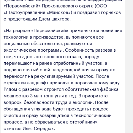
полезных ископаемых
«Первомайский» Прокопьевского округа (ООО
«Шахтоуправление «Майское») и поздравил горняков
Создание сайта — Мэйк
Лёгкая промышленность
с предстоящим Днем шахтера.
Лесная промышленность
«На разрезе «Первомайский» применяются новейшие
технологии в производстве, выполняются все
Пищевая промышленность
социальные обязательства, реализуются
экологические программы. Особенность разреза в
том, что здесь нет внешнего отвала, породу
перемещают на ранее отработанный участок, а
недавно снятый слой плодородной почвы сразу же
переносят на рекультивируемый участок. После
отработки ландшафт приводят к первозданному виду.
Рядом с разрезом строится обогатительная фабрика
мощностью 3 млн тонн угля в год. В приоритете —
вопросы безопасности труда и экологии. После
обогащения угля вода будет проходить процесс
очистки и сразу возвращаться в технологический
процесс, а не сбрасываться в отстойники», —
отметил Илья Середюк.