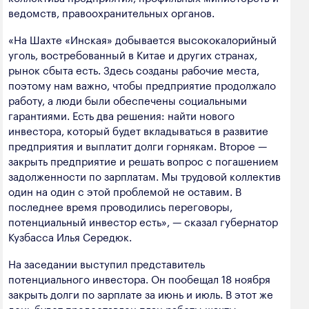
полезных ископаемых
ведомств, правоохранительных органов.
Создание сайта — Мэйк
Лёгкая промышленность
«На Шахте «Инская» добывается высококалорийный
уголь, востребованный в Китае и других странах,
Лесная промышленность
рынок сбыта есть. Здесь созданы рабочие места,
поэтому нам важно, чтобы предприятие продолжало
Пищевая промышленность
работу, а люди были обеспечены социальными
гарантиями. Есть два решения: найти нового
инвестора, который будет вкладываться в развитие
предприятия и выплатит долги горнякам. Второе —
закрыть предприятие и решать вопрос с погашением
задолженности по зарплатам. Мы трудовой коллектив
один на один с этой проблемой не оставим. В
последнее время проводились переговоры,
потенциальный инвестор есть», — сказал губернатор
Кузбасса Илья Середюк.
На заседании выступил представитель
потенциального инвестора. Он пообещал 18 ноября
закрыть долги по зарплате за июнь и июль. В этот же
день будет предоставлен план работы шахты.