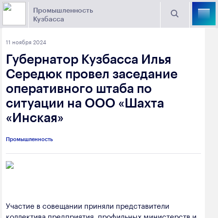
Промышленность
Кузбасса
Торговая площадка Кузбасса
11 ноября 2024
Поиск
Губернатор Кузбасса Илья
Выберите отрасль
Середюк провел заседание
оперативного штаба по
Найти
Угольная промышленность
Предприятия
ситуации на ООО «Шахта
«Инская»
Горно-металлургическая промышленность
Новости
Химическая промышленность
промышленности
Промышленность
Электроэнергетика
650000, г. Кемерово, пр. Советский, 63
Машиностроение
+7 (3842) 58-78-61
Промышленность строительных материалов
Участие в совещании приняли представители
dprom@ako.ru
Добыча общераспространенных
коллектива предприятия, профильных министерств и