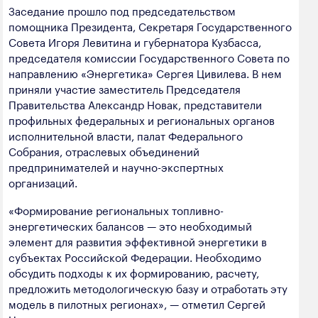
полезных ископаемых
Заседание прошло под председательством
помощника Президента, Секретаря Государственного
Создание сайта — Мэйк
Лёгкая промышленность
Совета Игоря Левитина и губернатора Кузбасса,
председателя комиссии Государственного Совета по
Лесная промышленность
направлению «Энергетика» Сергея Цивилева. В нем
приняли участие заместитель Председателя
Пищевая промышленность
Правительства Александр Новак, представители
профильных федеральных и региональных органов
исполнительной власти, палат Федерального
Собрания, отраслевых объединений
предпринимателей и научно­-экспертных
организаций.
«Формирование региональных топливно-
энергетических балансов — это необходимый
элемент для развития эффективной энергетики в
субъектах Российской Федерации. Необходимо
обсудить подходы к их формированию, расчету,
предложить методологическую базу и отработать эту
модель в пилотных регионах», — отметил Сергей