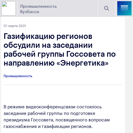
Промышленность
Кузбасса
Торговая площадка Кузбасса
01 марта 2021
Поиск
Газификацию регионов
Выберите отрасль
обсудили на заседании
рабочей группы Госсовета по
Найти
Угольная промышленность
Предприятия
направлению «Энергетика»
Горно-металлургическая промышленность
Промышленность
Новости
Химическая промышленность
промышленности
Электроэнергетика
650000, г. Кемерово, пр. Советский, 63
В режиме видеоконференцсвязи состоялось
Машиностроение
заседание рабочей группы по подготовке
+7 (3842) 58-78-61
Промышленность строительных материалов
президиума Госсовета, посвященного вопросам
dprom@ako.ru
газоснабжения и газификации регионов.
Добыча общераспространенных