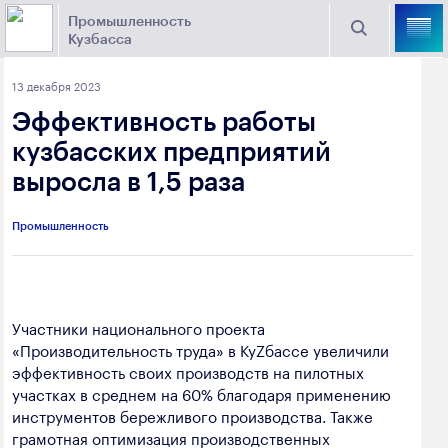
Промышленность
Кузбасса
Торговая площадка Кузбасса
13 декабря 2023
Поиск
Эффективность работы
Выберите отрасль
кузбасских предприятий
выросла в 1,5 раза
Найти
Угольная промышленность
Предприятия
Промышленность
Горно-металлургическая промышленность
Новости
Химическая промышленность
промышленности
Электроэнергетика
Участники национального проекта
«Производительность труда» в КуZбассе увеличили
650000, г. Кемерово, пр. Советский, 63
Машиностроение
эффективность своих производств на пилотных
+7 (3842) 58-78-61
участках в среднем на 60% благодаря применению
Промышленность строительных материалов
инструментов бережливого производства. Также
dprom@ako.ru
грамотная оптимизация производственных
Добыча общераспространенных