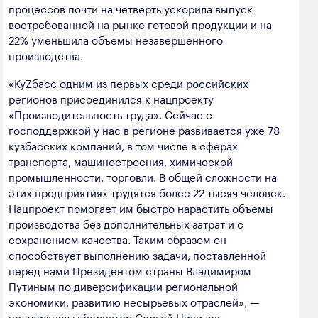
процессов почти на четверть ускорила выпуск
полезных ископаемых
востребованной на рынке готовой продукции и на
Создание сайта — Мэйк
Лёгкая промышленность
22% уменьшила объемы незавершенного
производства.
Лесная промышленность
«КуZбасс одним из первых среди российских
Пищевая промышленность
регионов присоединился к нацпроекту
«Производительность труда». Сейчас с
господдержкой у нас в регионе развивается уже 78
кузбасских компаний, в том числе в сферах
транспорта, машиностроения, химической
промышленности, торговли. В общей сложности на
этих предприятиях трудятся более 22 тысяч человек.
Нацпроект помогает им быстро нарастить объемы
производства без дополнительных затрат и с
сохранением качества. Таким образом он
способствует выполнению задачи, поставленной
перед нами Президентом страны Владимиром
Путиным по диверсификации региональной
экономики, развитию несырьевых отраслей», —
подчеркнул губернатор Сергей Цивилев.