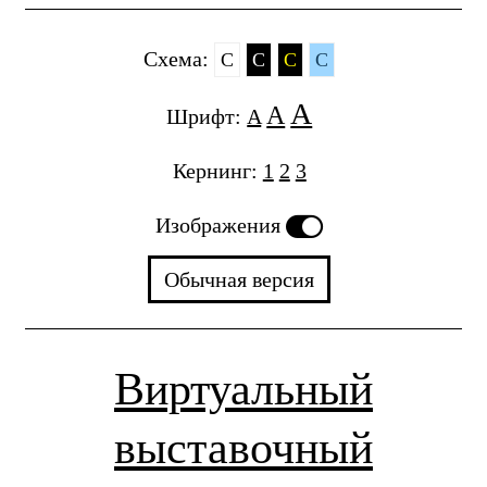
Cхема:
C
C
C
C
A
A
Шрифт:
A
Кернинг:
1
2
3
Изображения
Обычная версия
Виртуальный
выставочный