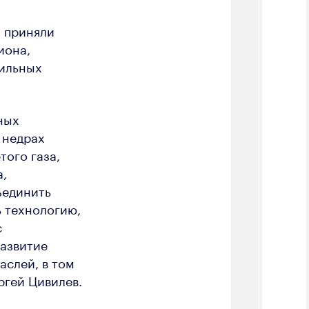
а приняли
иона,
фильных
ных
 недрах
того газа,
а,
ъединить
ь технологию,
с
развитие
аслей, в том
ргей Цивилев.