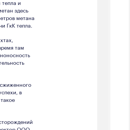
 тепла и
метан здесь
метров метана
и ГкК тепла.
хтах,
время там
аноносность
тельность
ю сжиженного
успехи, в
 такое
есторождений
иректор ООО