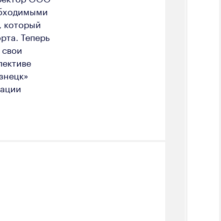
обходимыми
, который
рта. Теперь
 свои
пективе
знецк»
зации