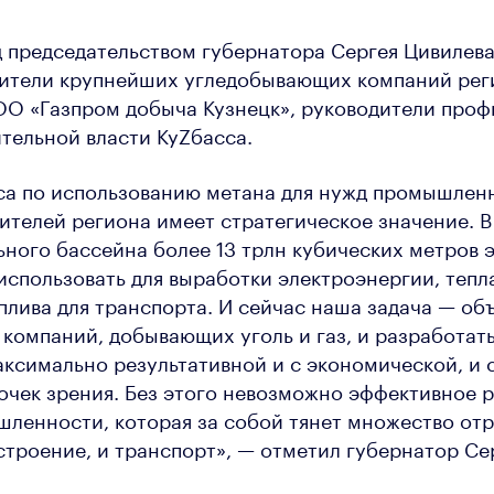
 председательством губернатора Сергея Цивилев
дители крупнейших угледобывающих компаний рег
ОО «Газпром добыча Кузнецк», руководители про
тельной власти КуZбасса.
са по использованию метана для нужд промышлен
ителей региона имеет стратегическое значение. В
ьного бассейна более 13 трлн кубических метров э
спользовать для выработки электроэнергии, тепл
плива для транспорта. И сейчас наша задача — об
 компаний, добывающих уголь и газ, и разработат
аксимально результативной и с экономической, и 
очек зрения. Без этого невозможно эффективное 
ленности, которая за собой тянет множество отр
троение, и транспорт», — отметил губернатор Се