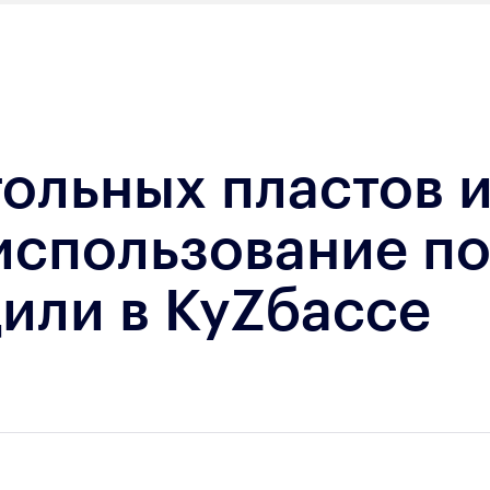
ольных пластов 
использование п
или в КуZбассе