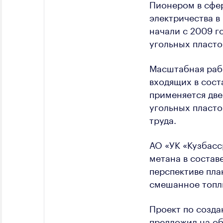
Пионером в сфер
электричества в
начали с 2009 г
угольных пласто
Масштабная рабо
входящих в сост
применяется две
угольных пласто
труда.
АО «УК «Кузбасс
метана в состав
перспективе пла
смешанное топл
Проект по созда
предложил на о