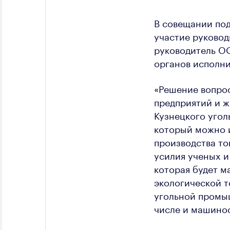
В совещании под
участие руково
руководитель О
органов исполни
«Решение вопро
предприятий и ж
Кузнецкого угол
который можно и
производства то
усилия ученых и
которая будет м
экологической т
угольной промыш
числе и машинос