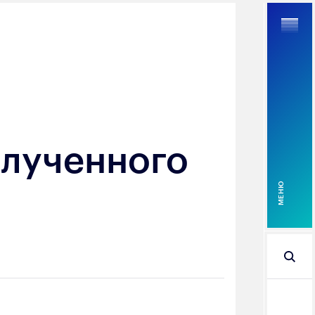
и
Найти
олученного
MEНЮ