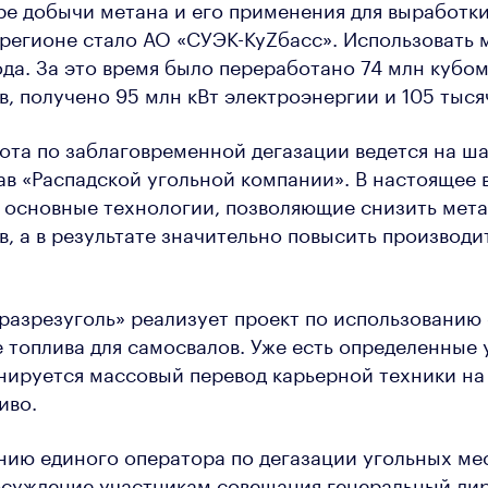
е добычи метана и его применения для выработки
 регионе стало АО «СУЭК-КуZбасс». Использовать 
ода. За это время было переработано 74 млн кубо
в, получено 95 млн кВт электроэнергии и 105 тысяч
та по заблаговременной дегазации ведется на ша
ав «Распадской угольной компании». В настоящее 
 основные технологии, позволяющие снизить мет
в, а в результате значительно повысить производи
разрезуголь» реализует проект по использовани
е топлива для самосвалов. Уже есть определенные 
нируется массовый перевод карьерной техники на
иво.
нию единого оператора по дегазации угольных м
бсуждение участникам совещания генеральный д