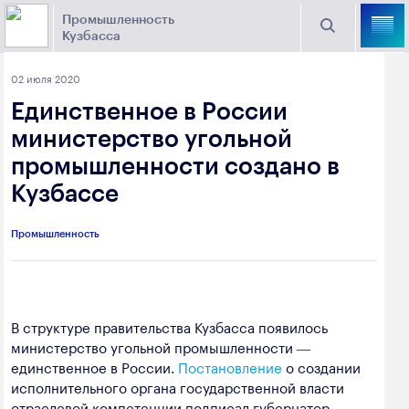
Промышленность
Кузбасса
Торговая площадка Кузбасса
02 июля 2020
Поиск
Единственное в России
Выберите отрасль
министерство угольной
промышленности создано в
Найти
Угольная промышленность
Предприятия
Кузбассе
Горно-металлургическая промышленность
Промышленность
Новости
Химическая промышленность
промышленности
Электроэнергетика
650000, г. Кемерово, пр. Советский, 63
В структуре правительства Кузбасса появилось
Машиностроение
министерство угольной промышленности ―
+7 (3842) 58-78-61
Промышленность строительных материалов
единственное в России.
Постановление
о создании
dprom@ako.ru
исполнительного органа государственной власти
Добыча общераспространенных
отраслевой компетенции подписал губернатор