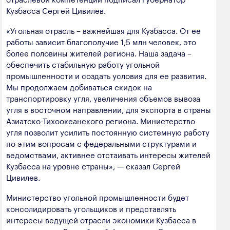
полезных ископаемых
Кузбасса Сергей Цивилев.
Создание сайта — Мэйк
Лёгкая промышленность
«Угольная отрасль – важнейшая для Кузбасса. От ее
работы зависит благополучие 1,5 млн человек, это
Лесная промышленность
более половины жителей региона. Наша задача –
обеспечить стабильную работу угольной
Пищевая промышленность
промышленности и создать условия для ее развития.
Мы продолжаем добиваться скидок на
транспортировку угля, увеличения объемов вывоза
угля в восточном направлении, для экспорта в страны
Азиатско-Тихоокеанского региона. Министерство
угля позволит усилить постоянную системную работу
по этим вопросам с федеральными структурами и
ведомствами, активнее отстаивать интересы жителей
Кузбасса на уровне страны», — сказал Сергей
Цивилев.
Министерство угольной промышленности будет
консолидировать угольщиков и представлять
интересы ведущей отрасли экономики Кузбасса в