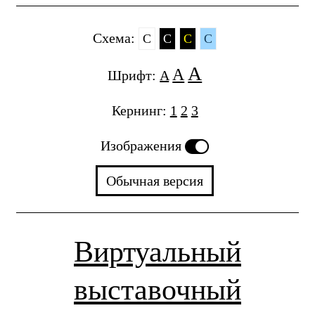
Cхема:
C
C
C
C
A
A
Шрифт:
A
Кернинг:
1
2
3
Изображения
Обычная версия
Виртуальный
выставочный