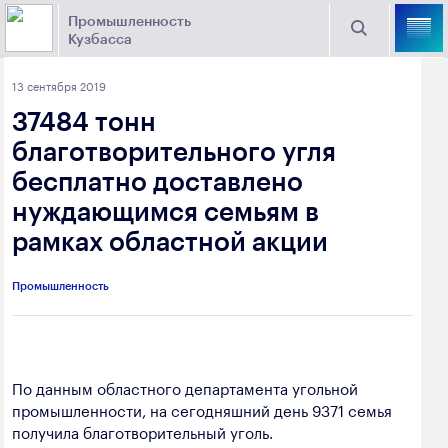
Промышленность
Кузбасса
Торговая площадка Кузбасса
13 сентября 2019
Поиск
37484 тонн
Выберите отрасль
благотворительного угля
бесплатно доставлено
Найти
Угольная промышленность
Предприятия
нуждающимся семьям в
рамках областной акции
Горно-металлургическая промышленность
Новости
Химическая промышленность
промышленности
Промышленность
Электроэнергетика
650000, г. Кемерово, пр. Советский, 63
Машиностроение
+7 (3842) 58-78-61
По данным областного департамента угольной
Промышленность строительных материалов
промышленности, на сегодняшний день 9371 семья
dprom@ako.ru
получила благотворительный уголь.
Добыча общераспространенных