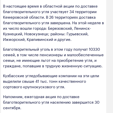
полезных ископаемых
В настоящее время в областной акции по доставке
благотворительного угля участвует 34 территории
Создание сайта — Мэйк
Лёгкая промышленность
Кемеровской области. В 26 территориях доставка
благотворительного угля завершена. На этой неделе в
Лесная промышленность
их число вошли города: Березовский, Ленинск-
Пищевая промышленность
Кузнецкий, Новокузнецк; районы: Гурьевский,
Ижморский, Крапивинский и другие.
Благотворительный уголь в этом году получат 10330
семей, в том числе пенсионеры и малообеспеченные
семьи, не имеющие льгот на приобретение угля, и
граждане, попавшие в трудную жизненную ситуацию.
Кузбасские угледобывающие компании на эти цели
выделили свыше 41 тыс. тонн качественного
сортового крупнокускового угля.
Напомним, ежегодная акция по доставке
благотворительного угля населению завершится 30
сентября.